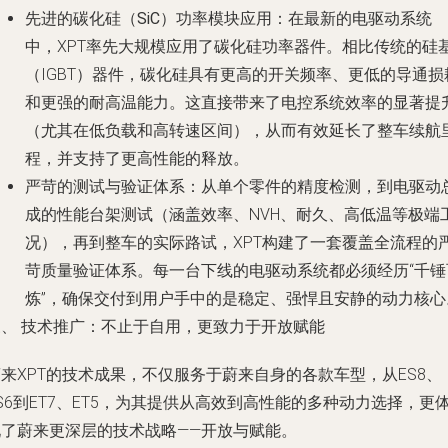
先进的碳化硅（SiC）功率模块应用
：在最新的电驱动系统
中，XPT率先大规模应用了碳化硅功率器件。相比传统的硅
（IGBT）器件，碳化硅具有更高的开关频率、更低的导通损
和更强的耐高温能力。这直接带来了电控系统效率的显著提
（尤其在低负载和高转速区间），从而有效延长了整车续航
程，并支持了更高性能的释放。
严苛的测试与验证体系
：从单个零件的精度检测，到电驱动
成的性能台架测试（涵盖效率、NVH、耐久、高低温等极端
况），再到整车的实际路试，XPT构建了一套覆盖全流程的
苛质量验证体系。每一台下线的电驱动系统都必须经历“千锤
炼”，确保交付到用户手中的是稳定、强悍且安静的动力核心
三、 技术推广：不止于自用，更致力于开放赋能
来XPT的技术成果，不仅服务于蔚来自身的各款车型，从ES8、
S6到ET7、ET5，为其提供从高效到高性能的多种动力选择，更
现了蔚来更深层的技术战略——开放与赋能。